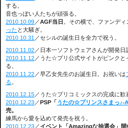
する。
音也っぽい人たちが頑張る。
2010.10.09
／
AGF当日
。その横で、ファンディ
った
と大騒ぎ。
2010.10.31
／セシルの誕生日を全力で祝う。
2010.11.02
／日本一ソフトウェアさんが開発日
2010.11.12
／うた☆プリ公式サイトがピンクと
る。
2010.11.22
／早乙女先生のお誕生日。お祝いは
る
。
2010.12.15
／うた☆プリコミックスの完成に歓
2010.12.23
／
PSP「
うたの☆プリンスさまっ♪-Amaz
売。
練馬から愛を込めて発売を祝う。
2010.12.23
／
イベント「Amazingな抽選会」