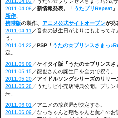
2011.04.02
／うたの☆プリンセスさまっ♪公式
2011.04.08
／
新情報発表。「
うたプリRepeat
」
新作
、
携帯版
の製作、
アニメ公式サイトオープン
が発
2011.04.11
／音也の誕生日がよりにもよってキ
う。
2011.04.22
／
PSP「
うたの☆プリンスさまっ♪Rep
定。
2011.05.09
／
ケイタイ版「うたの☆プリンスさ
2011.05.15
／龍也さんの誕生日を全力で祝う。
2011.05.20
／
アイドルソングシリーズのリリー
2011.05.28
／うたリピ小売店特典公開。プリン
来。
2011.06.01
／アニメの放送局が決定する。
2011.06.09
／なっちゃんと翔ちゃんと薫君のお