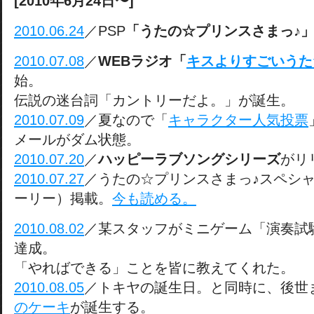
[2010年6月24日〜]
2010.06.24
／PSP
「うたの☆プリンスさまっ♪
2010.07.08
／
WEBラジオ「
キスよりすごいうた
始。
伝説の迷台詞「カントリーだよ。」が誕生。
2010.07.09
／夏なので「
キャラクター人気投票
メールがダム状態。
2010.07.20
／
ハッピーラブソングシリーズ
がリ
2010.07.27
／うたの☆プリンスさまっ♪スペシャ
ーリー）掲載。
今も読める。
2010.08.02
／某スタッフがミニゲーム「演奏試験
達成。
「やればできる」ことを皆に教えてくれた。
2010.08.05
／トキヤの誕生日。と同時に、後世
のケーキ
が誕生する。