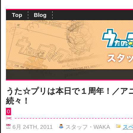
Top
Blog
うた☆プリは本日で１周年！／ア
続々！
0
6月 24TH, 2011
スタッフ・WAKA
ス