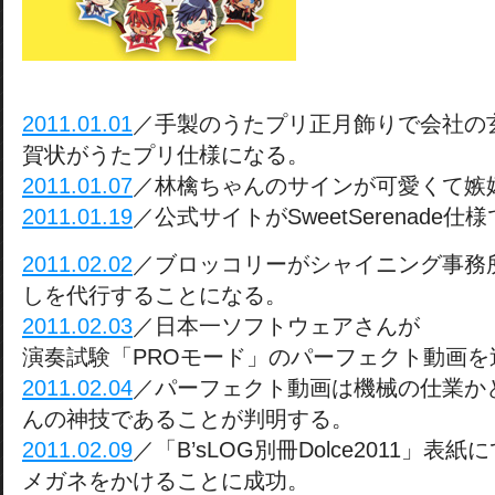
2011.01.01
／手製のうたプリ正月飾りで会社の
賀状がうたプリ仕様になる。
2011.01.07
／林檎ちゃんのサインが可愛くて嫉
2011.01.19
／公式サイトがSweetSerenade
2011.02.02
／ブロッコリーがシャイニング事務
しを代行することになる。
2011.02.03
／日本一ソフトウェアさんが
演奏試験「PROモード」のパーフェクト動画を
2011.02.04
／パーフェクト動画は機械の仕業か
んの神技であることが判明する。
2011.02.09
／「B’sLOG別冊Dolce2011」
メガネをかけることに成功。