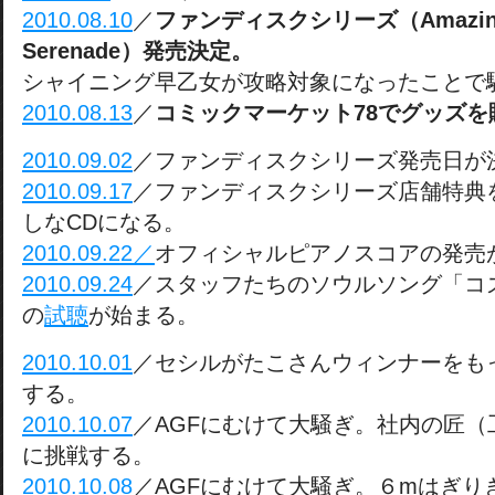
2010.08.10
／
ファンディスクシリーズ（Amazing 
Serenade）発売決定。
シャイニング早乙女が攻略対象になったことで
2010.08.13
／
コミックマーケット78でグッズを
2010.09.02
／ファンディスクシリーズ発売日が
2010.09.17
／ファンディスクシリーズ店舗特典
しなCDになる。
2010.09.22／
オフィシャルピアノスコアの発売
2010.09.24
／スタッフたちのソウルソング「コズ
の
試聴
が始まる。
2010.10.01
／セシルがたこさんウィンナーをも
する。
2010.10.07
／AGFにむけて大騒ぎ。社内の匠（
に挑戦する。
2010.10.08
／AGFにむけて大騒ぎ。６mはぎり