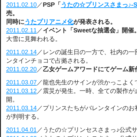
2011.02.10
／
PSP「
うたの☆プリンスさまっ♪-Swee
売。
同時に
うたプリアニメ化
が発表される。
2011.02.11
／
イベント「Sweetな抽選会」開催
大雪に見舞われる。
2011.02.14
／レンの誕生日の一方で、社内の一
ンタインチョコで占拠される。
2011.02.20
／
乙女ゲームアワードにてゲーム新
2011.03.07
／龍也先生のサインが渋かっこよく
2011.03.12
／震災が発生。一時、全ての製作が
開。
2011.03.14
／プリンスたちがバレンタインのお
が判明する。
2011.04.01
／うたの☆プリンセスさまっ♪公式