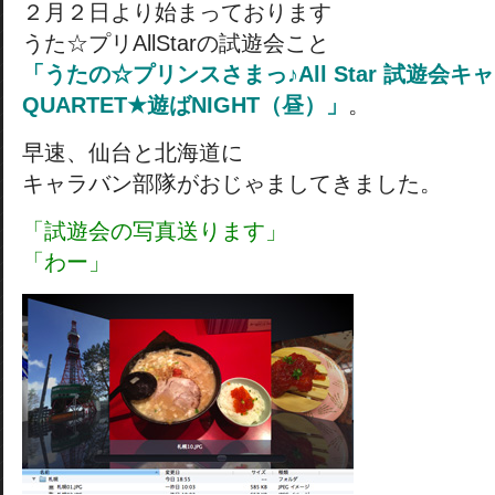
２月２日より始まっております
うた☆プリAllStarの試遊会こと
「うたの☆プリンスさまっ♪All Star 試遊会キ
QUARTET★遊ばNIGHT（昼）」
。
早速、仙台と北海道に
キャラバン部隊がおじゃましてきました。
「試遊会の写真送ります」
「わー」