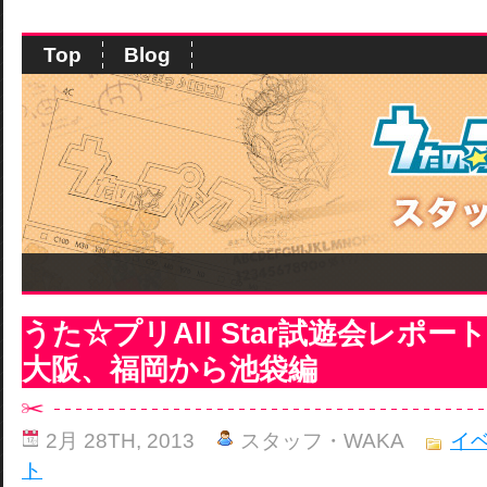
Top
Blog
うた☆プリAll Star試遊会レポ
大阪、福岡から池袋編
2月 28TH, 2013
スタッフ・WAKA
イ
ト