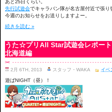
あと25日くらい。
先行試遊会
でキャラバン隊が名古屋付近で張り
今週のお知らせをお送りしますよー。
続きを読む »
うた☆プリAll Star試遊会レポ
北海道編
2月 6TH, 2013
スタッフ・WAKA
イベ
遊ばNIGHT（昼）！