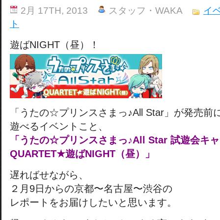
2月 17TH, 2013
スタッフ・WAKA
イ
ト
遊ばNIGHT（昼）！
「うたの☆プリンスさまっ♪All Star」が発売前
遊べるイベントこと、
「うたの☆プリンスさまっ♪All Star 試遊会キ
QUARTET★遊ばNIGHT（昼）」
遅ればせながら、
２月9日からの京都〜名古屋〜渋谷の
レポートをお届けしたいと思います。