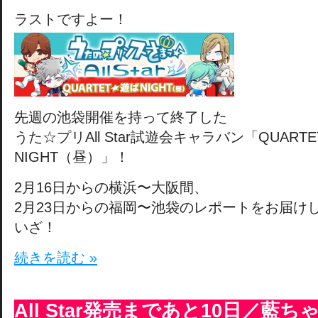
ラストですよー！
先週の池袋開催を持って終了した
うた☆プリAll Star試遊会キャラバン「QUART
NIGHT（昼）」！
2月16日からの横浜〜大阪間、
2月23日からの福岡〜池袋のレポートをお届け
いざ！
続きを読む »
All Star発売まであと10日／藍