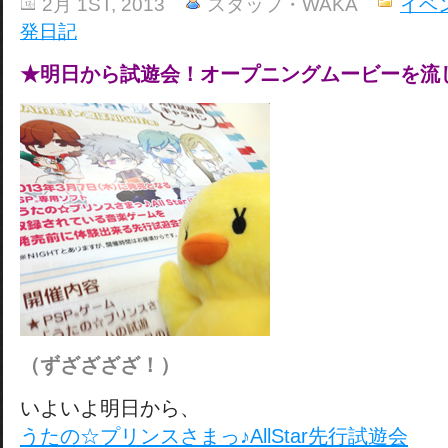
2月 1ST, 2013
スタッフ・WAKA
イベ
発日記
★明日から試遊会！オープニングムービーを流
（ずざざざざ！）
いよいよ明日から、
うたの☆プリンスさまっ♪AllStar先行試遊会