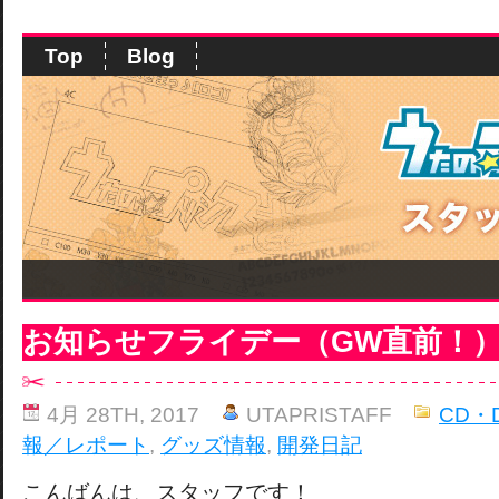
Top
Blog
お知らせフライデー（GW直前！
4月 28TH, 2017
UTAPRISTAFF
CD・
報／レポート
,
グッズ情報
,
開発日記
こんばんは、スタッフです！