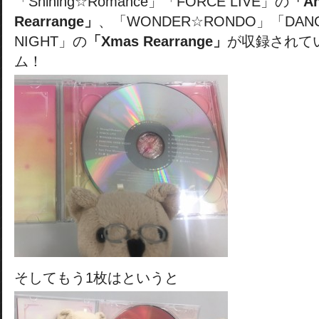
「Shining☆Romance」「FORCE LIVE」の
「An
Rearrange」
、「WONDER☆RONDO」「DANC
NIGHT」の
「Xmas Rearrange」
が収録されて
ム！
そしてもう1枚はというと