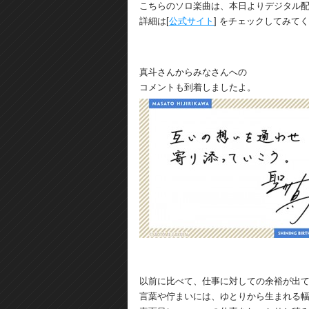
こちらのソロ楽曲は、本日よりデジタル
詳細は[
公式サイト
] をチェックしてみて
真斗さんからみなさんへの
コメントも到着しましたよ。
以前に比べて、仕事に対しての余裕が出
言葉や佇まいには、ゆとりから生まれる