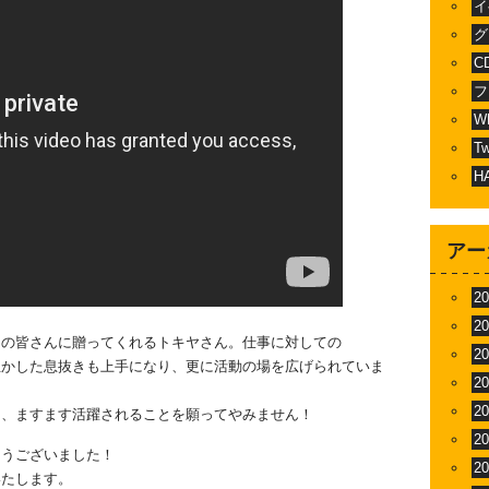
イ
グ
C
フ
W
T
H
アー
2
2
ンの皆さんに贈ってくれるトキヤさん。仕事に対しての
2
生かした息抜きも上手になり、更に活動の場を広げられていま
2
2
て、ますます活躍されることを願ってやみません！
2
とうございました！
2
いたします。