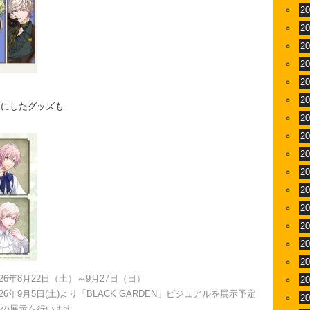
2
2
2
2
2
2
マにしたグッズも
2
2
2
2
2
2
2
2
2
026年8月22日（土）～9月27日（日）
2
2026年9月5日(土)より「BLACK GARDEN」ビジュアルを展示予定
2
ルの展示を行います。