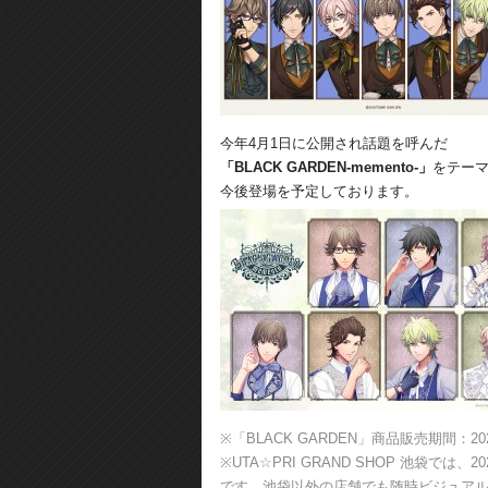
今年4月1日に公開され話題を呼んだ
「BLACK GARDEN-memento-」
をテー
今後登場を予定しております。
※「BLACK GARDEN」商品販売期間：2
※UTA☆PRI GRAND SHOP 池袋では、
です。池袋以外の店舗でも随時ビジュア