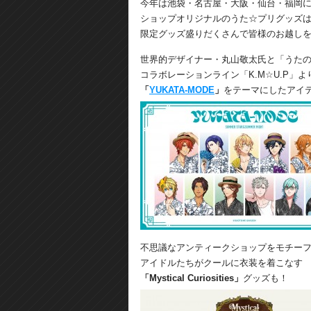
今年は池袋・名古屋・大阪・仙台・福岡
ショップオリジナルのうた☆プリグッズ
限定グッズ盛りだくさんで皆様のお越し
世界的デザイナー・丸山敬太氏と「うたの
コラボレーションライン「K.M☆U.P」よ
「
YUKATA-MODE
」
をテーマにしたアイ
不思議なアンティークショップをモチー
アイドルたちがクールに衣装を着こなす
「Mystical Curiosities」
グッズも！