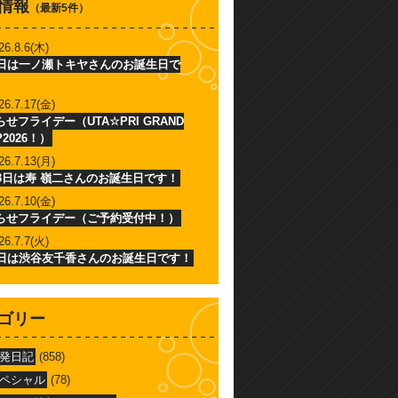
情報
（最新5件）
26.8.6(木)
6日は一ノ瀬トキヤさんのお誕生日で
26.7.17(金)
せフライデー（UTA☆PRI GRAND
P2026！）
26.7.13(月)
13日は寿 嶺二さんのお誕生日です！
26.7.10(金)
らせフライデー（ご予約受付中！）
26.7.7(火)
7日は渋谷友千香さんのお誕生日です！
ゴリー
発日記
(858)
ペシャル
(78)