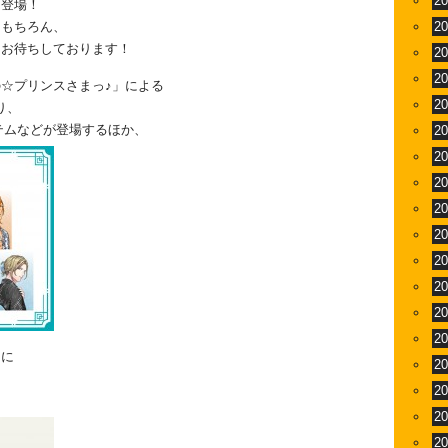
2
に登場！
はもちろん、
2
をお待ちしております！
2
2
☆プリンスさまっ♪」による
2
り、
テムなどが登場するほか、
2
2
2
2
2
2
2
2
2
フに
2
2
2
2