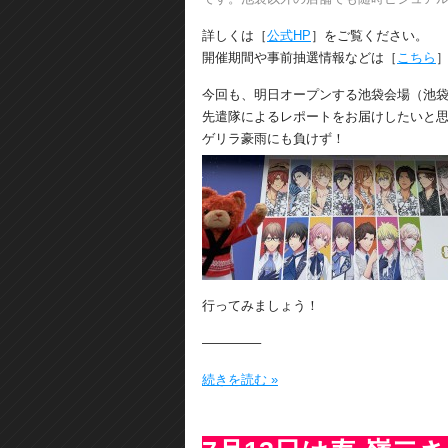
詳しくは［
公式HP
］をご覧ください。
開催期間や事前抽選情報などは［
こちら
今回も、明日オープンする池袋会場（池袋P
先遣隊によるレポートをお届けしたいと
ゲリラ豪雨にも負けず！
行ってみましょう！
————–
続きを読む »