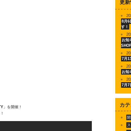
更新
20
8月
す！
20
お知ら
SHO
20
7月
20
お知
20
7月
カテ
TY
」を開催！
い！
開
ス