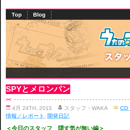
Top
Blog
SPYとメロンパン
4月 24TH, 2015
スタッフ・WAKA
CD
情報／レポート
,
開発日記
＜今日のスタッフ 隠す気が無い編＞