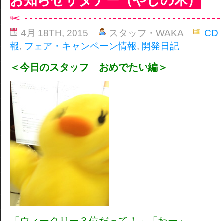
お知らせサタデー（やしの木）
4月 18TH, 2015
スタッフ・WAKA
CD
報
,
フェア・キャンペーン情報
,
開発日記
＜今日のスタッフ おめでたい編＞
「ウィークリー３位だって！」「わー」