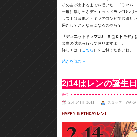
その曲が出来るまでを描いた「ドラマパ
一度に楽しめるデュエットドラマCDシリ
ラストは音也とトキヤのコンビでお送り
果たしてどんな曲になるのやら？
「デュエットドラマCD 音也＆トキヤ」は
楽曲の試聴も行っておりますよー。
詳しくは［
こちら
］をご覧くださいね。
続きを読む »
2/14はレンの誕
2月 14TH, 2011
スタッフ・WAKA
HAPPY BIRTHDAYレン!