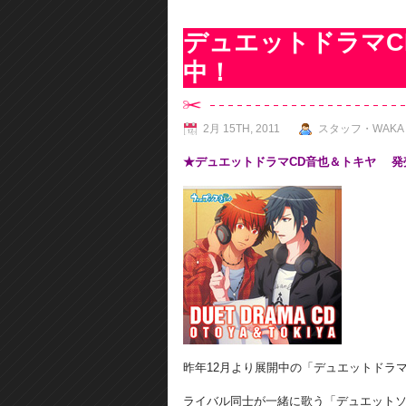
デュエットドラマC
中！
2月 15TH, 2011
スタッフ・WAKA
★デュエットドラマCD音也＆トキヤ 発
昨年12月より展開中の「デュエットドラ
ライバル同士が一緒に歌う「デュエット