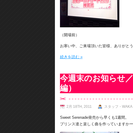
（開場前）
お寒い中、ご来場頂いた皆様、ありがと
続きを読む »
今週末のお知らせ／
編）
2月 18TH, 2011
スタッフ・WAKA
Sweet Serenade発売から早くも1週間。
プリンス達と楽しく曲を作っていますか