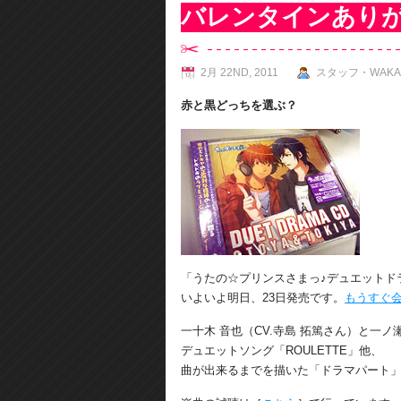
バレンタインあり
2月 22ND, 2011
スタッフ・WAKA
赤と黒どっちを選ぶ？
「うたの☆プリンスさまっ♪デュエットド
いよいよ明日、23日発売です。
もうすぐ
一十木 音也（CV.寺島 拓篤さん）と一ノ
デュエットソング「ROULETTE」他、
曲が出来るまでを描いた「ドラマパート