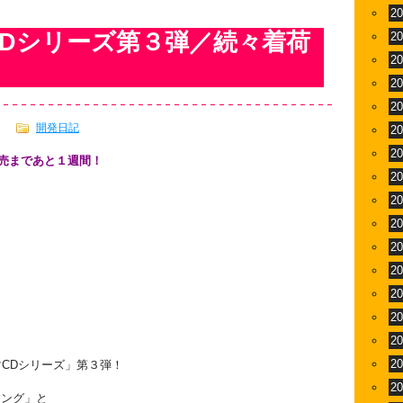
2
Dシリーズ第３弾／続々着荷
2
2
2
2
開発日記
2
2
売まであと１週間！
2
2
2
2
2
2
2
2
2
マCDシリーズ」第３弾！
2
ソング」と