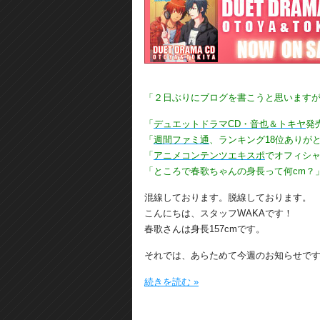
「２日ぶりにブログを書こうと思います
「
デュエットドラマCD・音也＆トキヤ
発
「
週間ファミ通
、ランキング18位ありが
「
アニメコンテンツエキスポ
でオフィシ
「ところで春歌ちゃんの身長って何cm？
混線しております。脱線しております。
こんにちは、スタッフWAKAです！
春歌さんは身長157cmです。
それでは、あらためて今週のお知らせで
続きを読む »