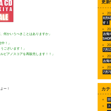
更新
20
8月
す！
20
が、何かいうべきことはありますか」
お知ら
SHO
売中！」
20
とうございます！」
7月
ャルピアノスコアを再販売します！！」
20
」
お知
20
7月
カテ
すよー！
開
ス