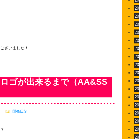
2
2
2
2
2
2
うございました！
2
2
2
2
ロゴが出来るまで（AA&SS
2
2
2
2
開発日記
2
2
2
ー？
2