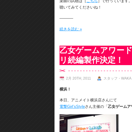
楽曲の試聴は［
こちら
］で行っています
聴いてみてくださいね！
———–
続きを読む »
乙女ゲームアワード
リ続編製作決定！
2月 20TH, 2011
スタッフ・WAKA
横浜！
本日、アニメイト横浜店さんにて
電撃Girl’sStyle
さん主催の「
乙女ゲームアワ