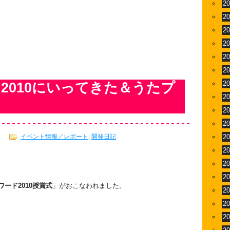
。
2
2
2
2
2
2
2
2010にいってきた＆うたプ
2
2
2
イベント情報／レポート
,
開発日記
2
2
2
2
ード2010授賞式
」がおこなわれました。
2
2
2