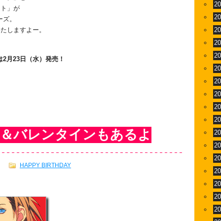
2
ート」が
2
ーズ。
いたしますよー。
2
2
2
2月23日（水）発売！
2
2
2
2
2
生日＆バレンタインもあるよ
2
2
2
HAPPY BIRTHDAY
2
2
2
2