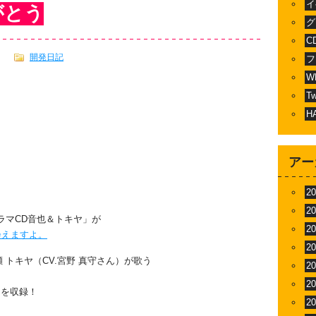
イ
がとう
グ
C
開発日記
フ
W
T
H
アー
2
2
ラマCD音也＆トキヤ」が
2
会えますよ。
2
瀬 トキヤ（CV.宮野 真守さん）が歌う
2
2
」を収録！
2