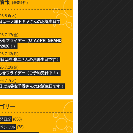
情報
（最新5件）
26.8.6(木)
6日は一ノ瀬トキヤさんのお誕生日で
26.7.17(金)
せフライデー（UTA☆PRI GRAND
P2026！）
26.7.13(月)
13日は寿 嶺二さんのお誕生日です！
26.7.10(金)
らせフライデー（ご予約受付中！）
26.7.7(火)
7日は渋谷友千香さんのお誕生日です！
ゴリー
発日記
(858)
ペシャル
(78)