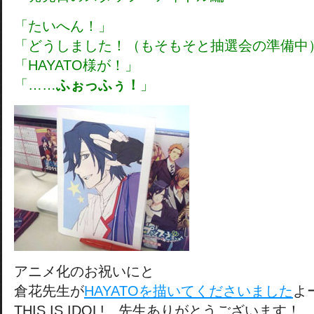
「たいへん！」
「どうしました！（もそもそと抽選会の準備中
「HAYATO様が！」
「……
ふぉっふぅ！
」
アニメ化のお祝いにと
倉花先生が
HAYATOを描いてくださいました
よ
THIS IS IDOL! 先生ありがとうございます！