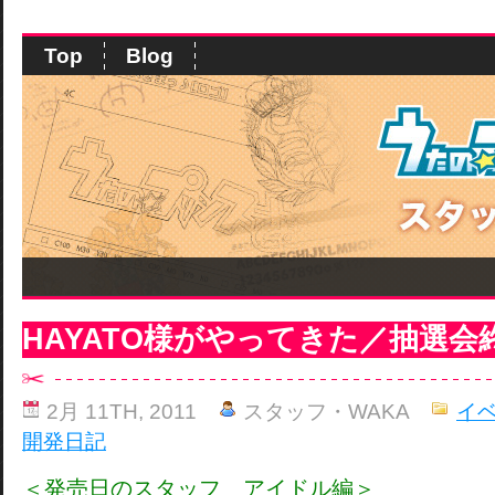
Top
Blog
HAYATO様がやってきた／抽選会
2月 11TH, 2011
スタッフ・WAKA
イ
開発日記
＜発売日のスタッフ アイドル編＞