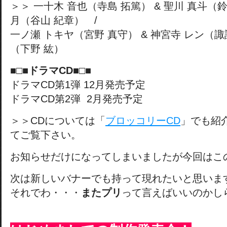
＞＞ 一十木 音也（寺島 拓篤） & 聖川 真斗（鈴
月（谷山 紀章） /
一ノ瀬 トキヤ（宮野 真守） & 神宮寺 レン（諏
（下野 紘）
■□■ドラマCD■□■
ドラマCD第1弾 12月発売予定
ドラマCD第2弾 2月発売予定
＞＞CDについては「
ブロッコリーCD
」でも紹
てご覧下さい。
お知らせだけになってしまいましたが今回はこ
次は新しいバナーでも持って現れたいと思いま
それでわ・・・
またプリ
って言えばいいのかし