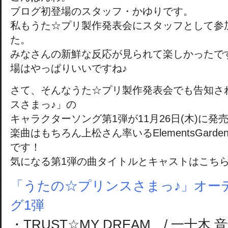
ブログ初登場のスタッフ・かゆりです。
私もうた☆プリ製作発表会にスタッフとして参
た。
みなさんの新鮮な反応が見られて楽しかったで
場はやっぱりいいですね♪
さて、そんなうた☆プリ製作発表会でも告知さ
スさまっ♪」の
キャラクターソング第1弾が11月26日(木)に発
楽曲はもちろん上松さん率いるElementsGar
です！
気になる第1弾の曲タイトルとキャストはこちら
「うたの☆プリンスさまっ♪」オー
グ1弾
・TRUST☆MY DREAM / 一十木