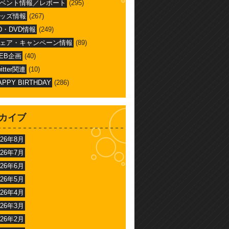
ベント情報／レポート
(295)
ッズ情報
(267)
D・DVD情報
(249)
ェア・キャンペーン情報
(89)
EB企画
(40)
witter関連
(10)
APPY BIRTHDAY
(286)
カイブ
026年8月
026年7月
026年6月
026年5月
026年4月
026年3月
026年2月