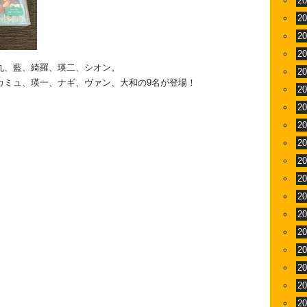
2
2
2
2
蘭丸、藍、綺羅、瑛二、シオン。
2
、カミュ、瑛一、ナギ、ヴァン、大和の9名が登場！
2
2
2
2
2
2
2
2
2
2
2
2
2