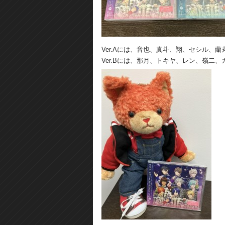
Ver.Aには、音也、真斗、翔、セシル、
Ver.Bには、那月、トキヤ、レン、嶺二