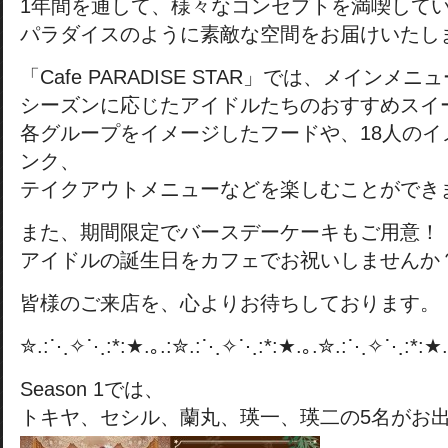
1年間を通して、様々なコンセプトを満喫して
パラダイスのように素敵な空間をお届けいたし
「Cafe PARADISE STAR」では、メインメ
シーズンに応じたアイドルたちのおすすめスイ
各グループをイメージしたフードや、18人のイ
ンク、
テイクアウトメニューなどを楽しむことができ
また、期間限定でバースデーケーキもご用意！
アイドルの誕生日をカフェでお祝いしませんか
皆様のご来店を、心よりお待ちしております。
✮.:⋱✧⋱:*:★.｡.:✮.:⋱✧⋱:*:★.｡.✮.:⋱✧⋱:*:★.
Season 1では、
トキヤ、セシル、蘭丸、瑛一、瑛二の5名がお