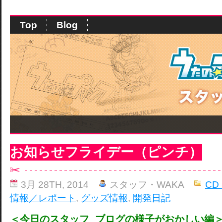
Top
Blog
お知らせフライデー（ピンチ）
3月 28TH, 2014
スタッフ・WAKA
CD
情報／レポート
,
グッズ情報
,
開発日記
＜今日のスタッフ ブログの様子がおかしい編