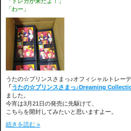
「トレカが来たよ！」
「わー」
うたの☆プリンスさまっ♪オフィシャルトレーデ
「
うたの☆プリンスさまっ♪Dreaming Collectio
ました。
今宵は3月21日の発売に先駆けて、
こちらを開封してみたいと思いますよー。
続きを読む »