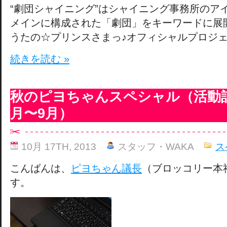
“劇団シャイニング”はシャイニング事務所のアイ
メインに構成された「劇団」をキーワードに展
うたの☆プリンスさまっ♪オフィシャルプロジ
続きを読む »
秋のピヨちゃんスペシャル（活動記録
月〜9月）
10月 17TH, 2013
スタッフ・WAKA
ス
こんばんは、
ピヨちゃん議長
（ブロッコリー本
す。