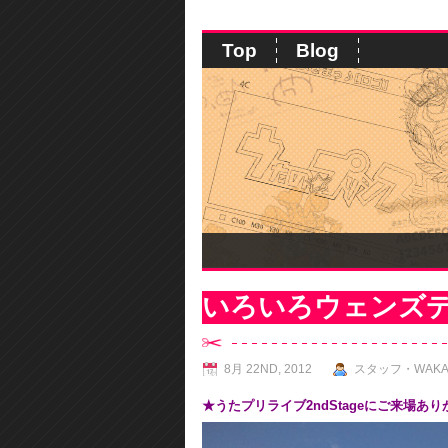
Top
Blog
いろいろウェンズ
8月 22ND, 2012
スタッフ・WAK
★うたプリライブ2ndStageにご来場あ