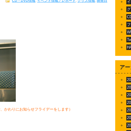
CD・DVD情報
,
イベント情報／レポート
,
グッズ情報
,
開発日
イ
グ
C
フ
W
T
H
アー
2
2
2
2
で、かわりにお知らせフライデーをします）
2
2
2