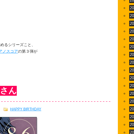
2
2
2
2
2
）
2
しめるシリーズこと、
2
アノスコア
の第３弾が
2
2
2
2
2
瀬さん
2
2
2
HAPPY BIRTHDAY
2
2
2