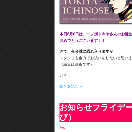
本日8月6日は、一ノ瀬トキヤさんのお誕
おめでとうございます！！
さて、夜分誠に恐れ入りますが
スタッフも全力でお祝いをしたいと思い
（編集は深夜です）
いざ！
続きを読む »
お知らせフライデ
び）