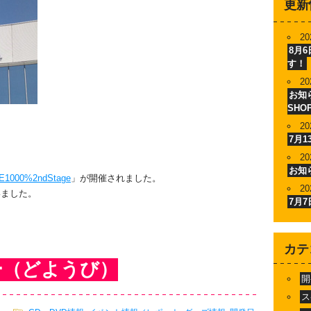
更新
20
8月
す！
20
お知ら
SHO
20
7月
20
お知
00%2ndStage
」が開催されました。
20
いました。
7月
カテ
ー（どようび）
開
ス