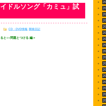
2
アイドルソング「カミュ」試
2
2
2
2
CD・DVD情報
,
開発日記
2
ると○○問題とつける 編＞
2
2
2
2
2
2
2
2
2
2
2