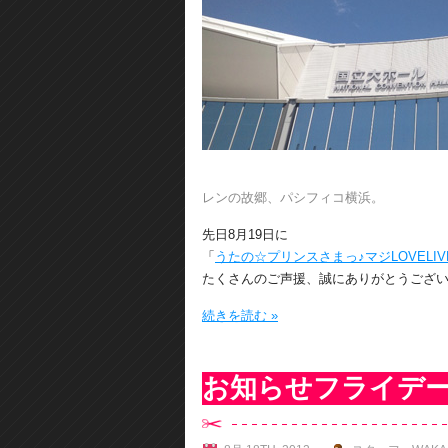
レンの故郷、パシフィコ横浜。
先日8月19日に
「
うたの☆プリンスさまっ♪マジLOVELIVE10
たくさんのご声援、誠にありがとうござ
続きを読む »
お知らせフライデ