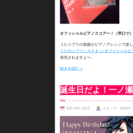
オフィシャルピアノスコアー！（早口で
うた☆プリの楽曲がピアノアレンジで楽
うたの☆プリンスさまっ♪オフイシャルピ
発売されますよー。
続きを読む »
誕生日だよ！一ノ
8月 6TH, 2012
スタッフ・WAKA