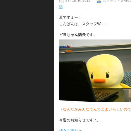
8月 18TH, 2012
スタッフ・WAKA
記
夏ですよー！
こんばんは、スタッフW……
ピヨちゃん議長
です。
（なんだかみんなてんてこまいらしいの
今週のお知らせですよ。
続きを読む »