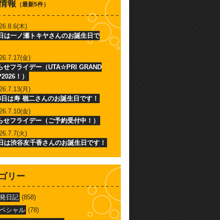
情報
（最新5件）
26.8.6(木)
6日は一ノ瀬トキヤさんのお誕生日で
26.7.17(金)
せフライデー（UTA☆PRI GRAND
P2026！）
26.7.13(月)
13日は寿 嶺二さんのお誕生日です！
26.7.10(金)
らせフライデー（ご予約受付中！）
26.7.7(火)
7日は渋谷友千香さんのお誕生日です！
ゴリー
発日記
(858)
ペシャル
(78)