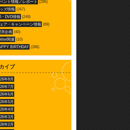
ベント情報／レポート
(295)
ッズ情報
(267)
D・DVD情報
(249)
ェア・キャンペーン情報
(89)
EB企画
(40)
witter関連
(10)
APPY BIRTHDAY
(286)
カイブ
026年8月
026年7月
026年6月
026年5月
026年4月
026年3月
026年2月