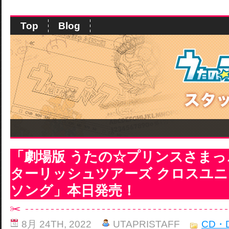
Top
Blog
「劇場版 うたの☆プリンスさまっ♪
ターリッシュツアーズ クロスユ
ソング」本日発売！
8月 24TH, 2022
UTAPRISTAFF
CD・