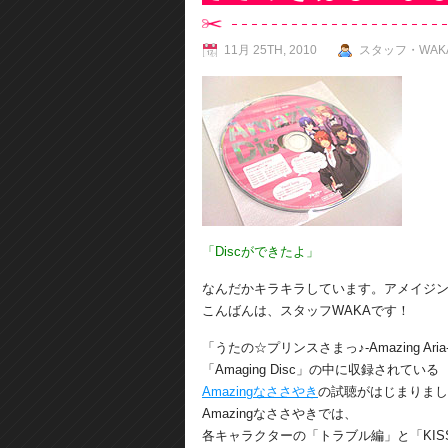
11月 25TH, 2010
スタッフ・WAK
「Discができたよ」
なんだかキラキラしています。アメイジ
こんばんは、スタッフWAKAです！
「うたの☆プリンスさまっ♪-Amazing Ar
「Amaging Disc」の中に収録されている
Amazingなささやき
の試聴がはじまりまし
Amazingなささやきでは、
各キャラクターの「トラブル編」と「KIS