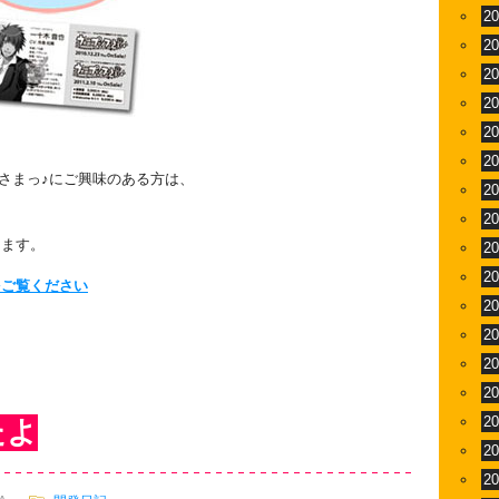
2
2
2
2
2
2
リンスさまっ♪にご興味のある方は、
2
！
2
します。
2
2
をご覧ください
2
2
2
2
2
たよ
2
2