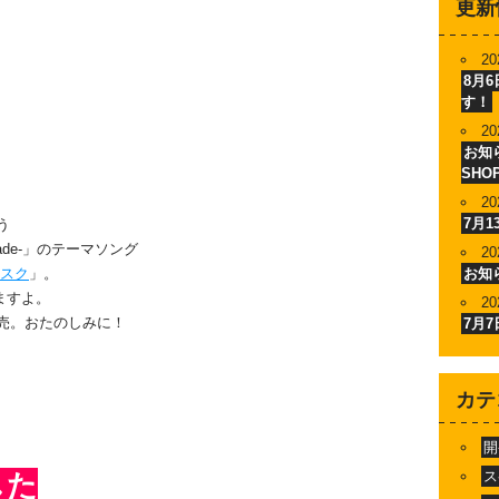
更新
20
8月
す！
20
お知ら
SHO
20
7月
う
nade-」のテーマソング
20
ィスク
」。
お知
ますよ。
20
発売。おたのしみに！
7月
！
カテ
開
ス
した