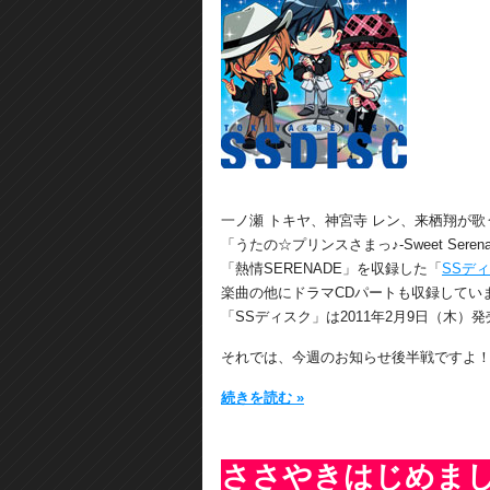
一ノ瀬 トキヤ、神宮寺 レン、来栖翔が歌
「うたの☆プリンスさまっ♪-Sweet Sere
「熱情SERENADE」を収録した「
SSデ
楽曲の他にドラマCDパートも収録してい
「SSディスク」は2011年2月9日（木）
それでは、今週のお知らせ後半戦ですよ
続きを読む »
ささやきはじめま