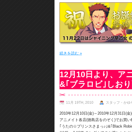
続きを読む »
12月10日より、ア
&｢ブラロビ｣しお
11月 19TH, 2010
スタッフ・かゆ
2010年12月10日(金)～2010年12月31日
アニメイト各店(徳島店をのぞく)でお買
｢うたの☆プリンスさまっ♪｣&｢Black 