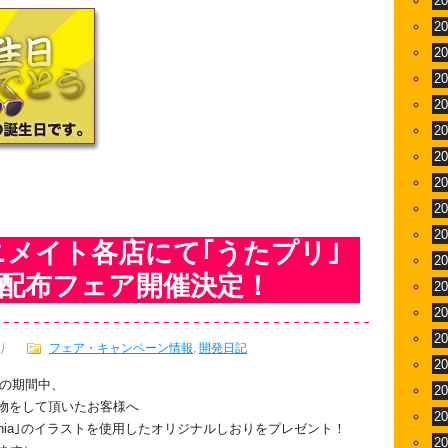
2
2
2
2
2
2
2
2
2
2
ニメイト各店にて｢うたプリ｣
2
り配布フェア開催決定！
2
2
2
り
フェア・キャンペーン情報
,
開発日記
2
(金)の期間中、
2
い物をして頂いたお客様へ
2
Robinia｣のイラストを使用したオリジナルしおりをプレゼント！
2