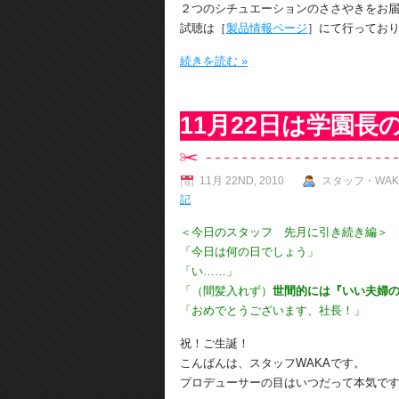
２つのシチュエーションのささやきをお
試聴は［
製品情報ページ
］にて行ってお
続きを読む »
11月22日は学園長
11月 22ND, 2010
スタッフ・WAK
記
＜今日のスタッフ 先月に引き続き編＞
「今日は何の日でしょう」
「い……」
「（間髪入れず）
世間的には『いい夫婦
「おめでとうございます、社長！」
祝！ご生誕！
こんばんは、スタッフWAKAです。
プロデューサーの目はいつだって本気で