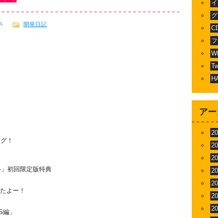
イ
グ
A
開発日記
C
フ
W
T
H
アー
2
ング！
2
2
ia-」初回限定版特典
2
2
たよー！
2
2
S編」