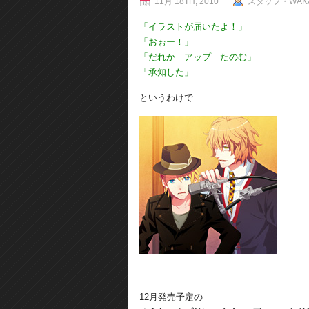
11月 18TH, 2010
スタッフ・WAK
「イラストが届いたよ！」
「おぉー！」
「だれか アップ たのむ」
「承知した」
というわけで
12月発売予定の