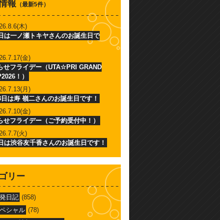
情報
（最新5件）
26.8.6(木)
6日は一ノ瀬トキヤさんのお誕生日で
26.7.17(金)
せフライデー（UTA☆PRI GRAND
P2026！）
26.7.13(月)
13日は寿 嶺二さんのお誕生日です！
26.7.10(金)
らせフライデー（ご予約受付中！）
26.7.7(火)
7日は渋谷友千香さんのお誕生日です！
ゴリー
発日記
(858)
ペシャル
(78)