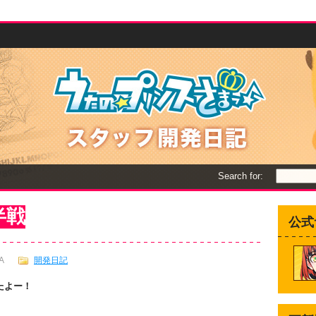
Search for:
半戦
公式
A
開発日記
たよー！