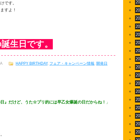
2
届けです。
りますよ！
2
2
2
2
の誕生日です。
2
2
2
A
HAPPY BIRTHDAY
,
フェア・キャンペーン情報
,
開発日
2
2
2
2
2
の日』だけど、うた☆プリ的には早乙女爆誕の日だからね！
」
2
2
2
2
す。