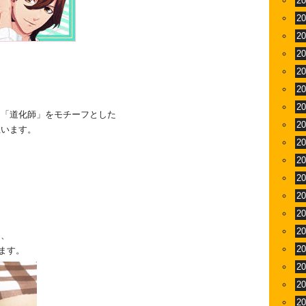
2
2
2
2
2
2
、
2
た「道化師」をモチーフとした
2
思います。
2
2
2
＞
2
2
2
え、
2
します。
2
2
2