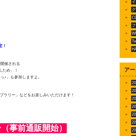
イ
グ
C
フ
W
T
定！
H
、
で開催される
アー
んため」！
っ♪」も参加しますよ。
2
2
ンプラリー」などをお楽しみいただけます！
2
2
2
2
ー（事前通販開始）
2