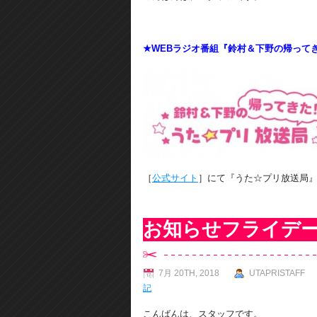
★WEBラジオ番組『鈴村＆下野の帰って
［
公式サイト
］にて『うた☆プリ放送局
お知らせフライデ
7月 20TH, 2018
UTAPRISTAFF
記
こんばんは、スタッフです。