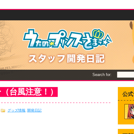
Search for:
ー（台風注意！）
公式
グッズ情報
,
開発日記