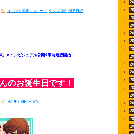
2
2
イベント情報／レポート
,
グッズ情報
,
開発日記
2
2
2
2
2
RE 2018」メインビジュアル公開&事前通販開始！
2
2
2
2
さんのお誕生日です！
2
2
HAPPY BIRTHDAY
2
2
す。
2
2