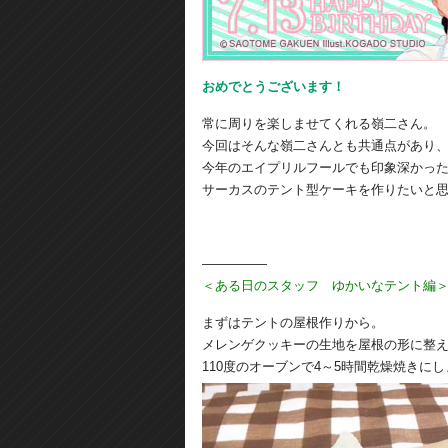
おめでとうございます！
常に周りを楽しませてくれる嶺二さん。
今回はそんな嶺二さんとも共通点があり
今年のエイプリルフールでも印象深かっ
サーカスのテント型ケーキを作りたいと
―――――
＜ある日のスタッフ ゆかいなテント編
まずはテントの屋根作りから。
メレンゲクッキーの生地を屋根の形に整
110度のオーブンで4～5時間乾燥焼きに