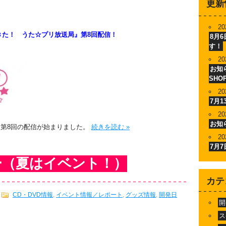
更新
20
きた！ うた☆プリ放送局』第8回配信！
8月
す！
20
お知ら
SHO
20
7月
20
お知
』第8回の配信が始まりました。
続きを読む »
20
7月
ー（夏はイベント！）
カテ
CD・DVD情報
,
イベント情報／レポート
,
グッズ情報
,
開発日
開
ス