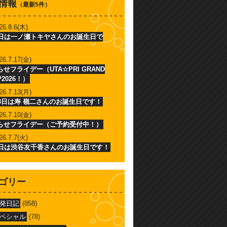
情報
（最新5件）
26.8.6(木)
6日は一ノ瀬トキヤさんのお誕生日で
26.7.17(金)
せフライデー（UTA☆PRI GRAND
P2026！）
26.7.13(月)
13日は寿 嶺二さんのお誕生日です！
26.7.10(金)
らせフライデー（ご予約受付中！）
26.7.7(火)
7日は渋谷友千香さんのお誕生日です！
ゴリー
発日記
(858)
ペシャル
(78)