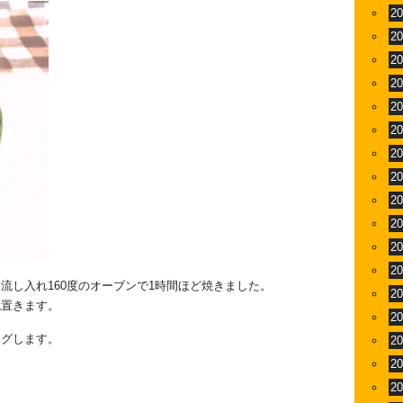
2
2
2
2
2
2
2
2
2
2
2
2
流し入れ160度のオーブンで1時間ほど焼きました。
2
晩置きます。
2
ングします。
2
2
2