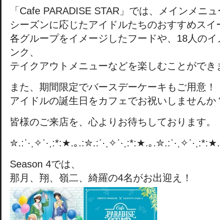
「Cafe PARADISE STAR」では、メインメ
シーズンに応じたアイドルたちのおすすめスイ
各グループをイメージしたフードや、18人のイ
ンク、
テイクアウトメニューなどを楽しむことができ
また、期間限定でバースデーケーキもご用意！
アイドルの誕生日をカフェでお祝いしませんか
皆様のご来店を、心よりお待ちしております。
✮.:⋱✧⋱:*:★.｡.:✮.:⋱✧⋱:*:★.｡.✮.:⋱✧⋱:*:★.
Season 4では、
那月、翔、嶺二、綺羅の4名がお出迎え！