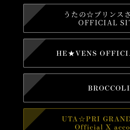
うたの☆プリンス
OFFICIAL SI
HE★VENS
OFFICI
BROCCOL
UTA☆PRI GRAN
Official X acc