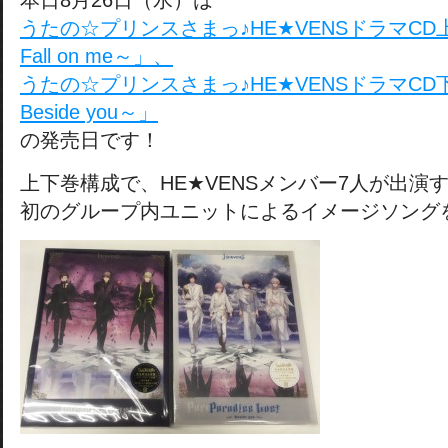
本日8月26日（水）は
うたの☆プリンスさまっ♪HE★VENSドラマCD上巻「P
Fall on me～」、
うたの☆プリンスさまっ♪HE★VENSドラマCD下巻「P
Beside you～」
の発売日です！
上下巻構成で、HE★VENSメンバー7人が出演
初のグループ内ユニットによるイメージソング