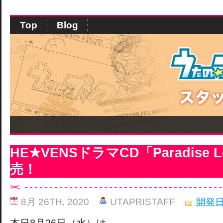
Top
Blog
HE★VENSドラマCD「Paradise 
売！
8月 26TH, 2020
UTAPRISTAFF
開発