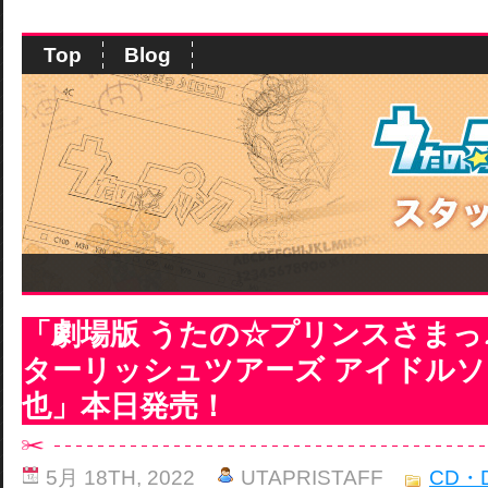
Top
Blog
「劇場版 うたの☆プリンスさまっ♪
ターリッシュツアーズ アイドルソ
也」本日発売！
5月 18TH, 2022
UTAPRISTAFF
CD・