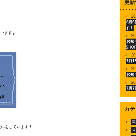
更新
20
8月
す！
ていますよ。
20
お知ら
SHO
20
7月
20
お知
20
7月
カテ
開
祝いをしています！
ス