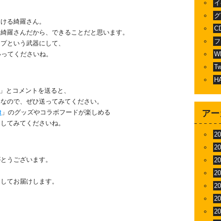
イ
グ
つける綺羅さん。
C
た綺羅さんだから、できることだと思います。
フ
ップという武器にして、
いってくださいね。
W
T
H
羅」とコメントを送ると、
定なので、ぜひ送ってみてください。
t
」のグッズやコラボフードが楽しめる
アー
クしてみてくださいね。
2
2
がとうございます。
2
2
通してお届けします。
2
2
2