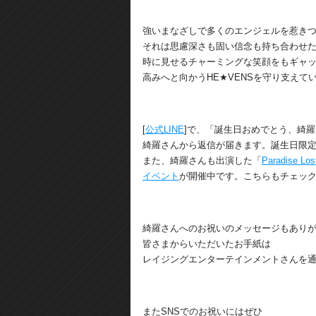
強いまなざしで多くのエンジェルを惹き
それは思慮深さも固い信念も持ち合わせ
時に見せるチャーミングな笑顔をもギャ
高みへと向かうHE★VENSを守り支えて
[
公式LINE
]で、「誕生日おめでとう、綺
綺羅さんから返信が届きます。誕生日限
また、綺羅さんも出演した「
Paradise Los
イベント
が開催中です。こちらもチェッ
綺羅さんへのお祝いのメッセージもあり
皆さまからいただいたお手紙は
レイジングエンターテインメントさんを
またSNSでのお祝いにはぜひ