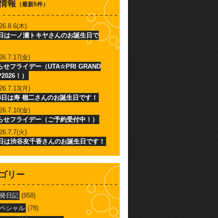
情報
（最新5件）
26.8.6(木)
6日は一ノ瀬トキヤさんのお誕生日で
26.7.17(金)
せフライデー（UTA☆PRI GRAND
P2026！）
26.7.13(月)
13日は寿 嶺二さんのお誕生日です！
26.7.10(金)
らせフライデー（ご予約受付中！）
26.7.7(火)
7日は渋谷友千香さんのお誕生日です！
ゴリー
発日記
(858)
ペシャル
(78)