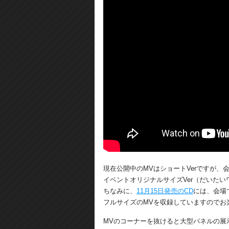
現在公開中のMVはショートVerですが、
イベントオリジナルサイズVer（だいた
ちなみに、
11月15日発売のCD
には、会場
フルサイズのMVを収録していますのでお
MVのコーナーを抜けると大型パネルの展