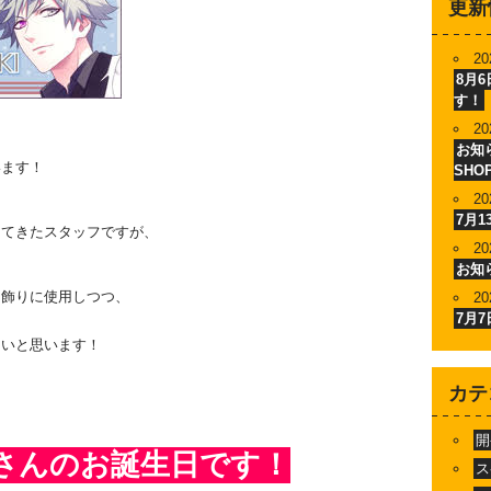
更新
20
8月
す！
20
お知ら
います！
SHO
20
7月
してきたスタッフですが、
20
お知
を飾りに使用しつつ、
20
7月
たいと思います！
カテ
開
檎さんのお誕生日です！
ス