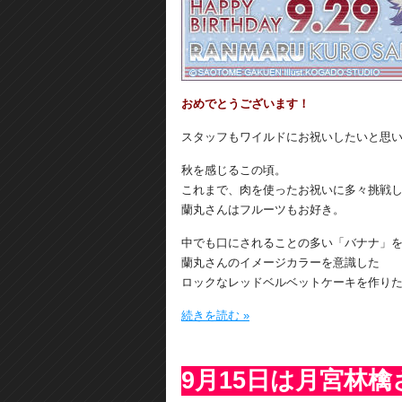
おめでとうございます！
スタッフもワイルドにお祝いしたいと思
秋を感じるこの頃。
これまで、肉を使ったお祝いに多々挑戦
蘭丸さんはフルーツもお好き。
中でも口にされることの多い「バナナ」
蘭丸さんのイメージカラーを意識した
ロックなレッドベルベットケーキを作り
続きを読む »
9月15日は月宮林