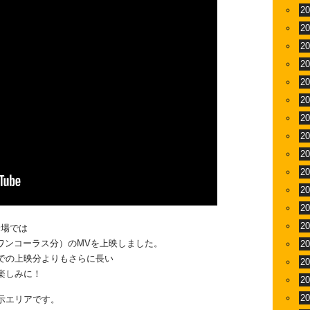
2
2
2
2
2
2
2
2
2
2
2
2
2
会場では
いワンコーラス分）のMVを上映しました。
2
での上映分よりもさらに長い
2
楽しみに！
2
2
示エリアです。