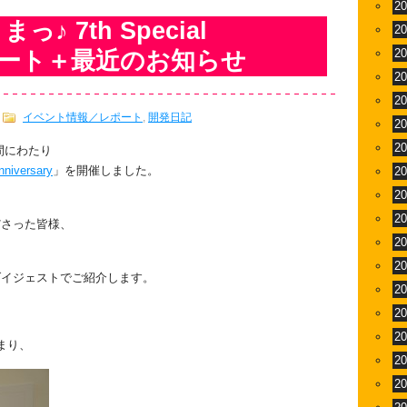
2
 7th Special
2
2
 レポート＋最近のお知らせ
2
2
イベント情報／レポート
,
開発日記
2
2
日間にわたり
iversary
」を開催しました。
2
2
2
ださった皆様、
2
2
ダイジェストでご紹介します。
2
2
2
まり、
2
2