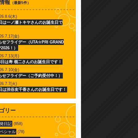
情報
（最新5件）
26.8.6(木)
6日は一ノ瀬トキヤさんのお誕生日で
26.7.17(金)
せフライデー（UTA☆PRI GRAND
P2026！）
26.7.13(月)
13日は寿 嶺二さんのお誕生日です！
26.7.10(金)
らせフライデー（ご予約受付中！）
26.7.7(火)
7日は渋谷友千香さんのお誕生日です！
ゴリー
発日記
(858)
ペシャル
(78)