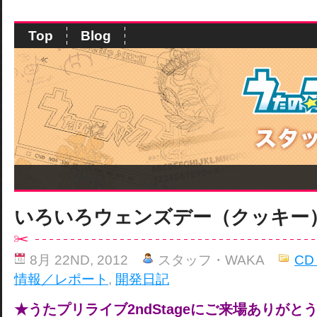
Top
Blog
いろいろウェンズデー（クッキー
8月 22ND, 2012
スタッフ・WAKA
CD
情報／レポート
,
開発日記
★うたプリライブ2ndStageにご来場ありがと