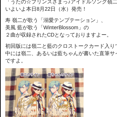
「うたの☆プリンスさまっ♪アイドルソング嶺
いよいよ本日8月22日（水）発売！
寿 嶺二が歌う「溺愛テンプテーション」、
美風 藍が歌う「WinterBlossom」の
２曲が収録されたCDとなっておりますよー。
初回版には嶺二と藍のクロストークカード入り
中には嶺二、あるいは藍ちゃんが書いた直筆サ
ですよ。