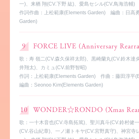
一)、来栖 翔(CV.下野 紘)、愛島セシル(CV.鳥海浩輔)
作詞作曲：上松範康(Elements Garden) 編曲：日高勇輝
Garden)
FORCE LIVE (Anniversary Rearr
歌：寿 嶺二(CV.森久保祥太郎)、黒崎蘭丸(CV.鈴木達央
井翔太)、カミュ(CV.前野智昭)
作詞：上松範康(Elements Garden) 作曲：藤田淳平(Elem
編曲：Seonoo Kim(Elements Garden)
WONDER☆RONDO (Xmas Rearr
歌：一十木音也(CV.寺島拓篤)、聖川真斗(CV.鈴村健
(CV.谷山紀章)、一ノ瀬トキヤ(CV.宮野真守)、神宮寺