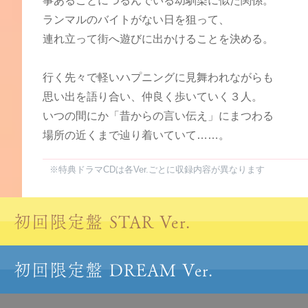
事あるごとにつるんでいる幼馴染に似た関係。
ランマルのバイトがない日を狙って、
連れ立って街へ遊びに出かけることを決める。
行く先々で軽いハプニングに見舞われながらも
思い出を語り合い、仲良く歩いていく３人。
いつの間にか「昔からの言い伝え」にまつわる
場所の近くまで辿り着いていて……。
※特典ドラマCDは各Ver.ごとに収録内容が異なります
初回限定盤 STAR Ver.
初回限定盤 DREAM Ver.