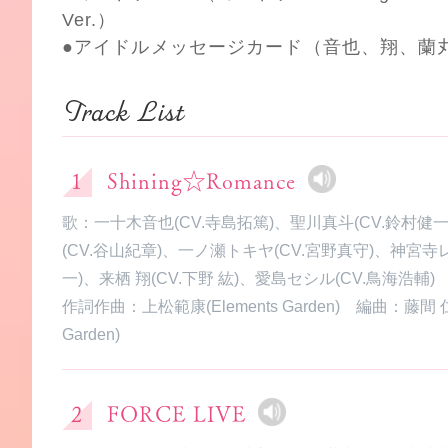
Ver.）
●アイドルメッセージカード（音也、翔、蘭
Track List
Shining☆Romance
歌：一十木音也(CV.寺島拓篤)、聖川真斗(CV.鈴村健
(CV.谷山紀章)、一ノ瀬トキヤ(CV.宮野真守)、神宮寺
一)、来栖 翔(CV.下野 紘)、愛島セシル(CV.鳥海浩輔)
作詞作曲：上松範康(Elements Garden) 編曲：藤間 仁(
Garden)
FORCE LIVE