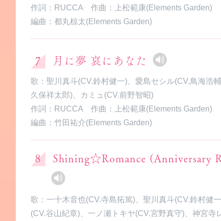
作詞：RUCCA 作曲：上松範康(Elements Garden)
編曲：都丸椋太(Elements Garden)
月に夢 哀にあなた
歌：聖川真斗(CV.鈴村健一)、愛島セシル(CV.鳥海浩輔)
久保祥太郎)、カミュ(CV.前野智昭)
作詞：RUCCA 作曲：上松範康(Elements Garden)
編曲：竹田祐介(Elements Garden)
Shining☆Romance (Anniversary R
歌：一十木音也(CV.寺島拓篤)、聖川真斗(CV.鈴村健
(CV.谷山紀章)、一ノ瀬トキヤ(CV.宮野真守)、神宮寺