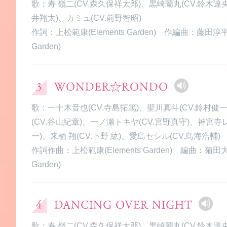
歌：寿 嶺二(CV.森久保祥太郎)、黒崎蘭丸(CV.鈴木達央
井翔太)、カミュ(CV.前野智昭)
作詞：上松範康(Elements Garden) 作編曲：藤田淳平(E
Garden)
WONDER☆RONDO
歌：一十木音也(CV.寺島拓篤)、聖川真斗(CV.鈴村健
(CV.谷山紀章)、一ノ瀬トキヤ(CV.宮野真守)、神宮寺
一)、来栖 翔(CV.下野 紘)、愛島セシル(CV.鳥海浩輔)
作詞作曲：上松範康(Elements Garden) 編曲：菊田大介
Garden)
DANCING OVER NIGHT
歌：寿 嶺二(CV.森久保祥太郎)、黒崎蘭丸(CV.鈴木達央