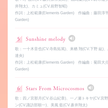
井翔太)、カミュ(CV.前野智昭)
作詞：上松範康(Elements Garden) 作編曲：藤田淳平(E
Garden)
Sunshine melody
歌：一十木音也(CV.寺島拓篤)、来栖 翔(CV.下野 紘)
達央)
作詞：上松範康(Elements Garden) 作編曲：菊田大介(E
Garden)
Stars From Microcosmos
歌：四ノ宮那月(CV.谷山紀章)、一ノ瀬トキヤ(CV.宮
ン(CV.諏訪部順一)、美風 藍(CV.蒼井翔太)