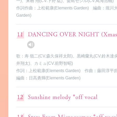
一)、来栖 翔(CV.下野 紘)、愛島セシル(CV.鳥海浩輔)
作詞作曲：上松範康(Elements Garden) 編曲：堀川大翼
Garden)
DANCING OVER NIGHT (Xmas R
歌：寿 嶺二(CV.森久保祥太郎)、黒崎蘭丸(CV.鈴木達央
井翔太)、カミュ(CV.前野智昭)
作詞：上松範康(Elements Garden) 作曲：藤田淳平(Elem
編曲：日高勇輝(Elements Garden)
Sunshine melody *off vocal
Stars From Microcosmos *off voca