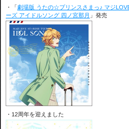
・「
劇場版 うたの☆プリンスさまっ♪ マジLO
ーズ アイドルソング 四ノ宮那月
」発売
・12周年を迎えました