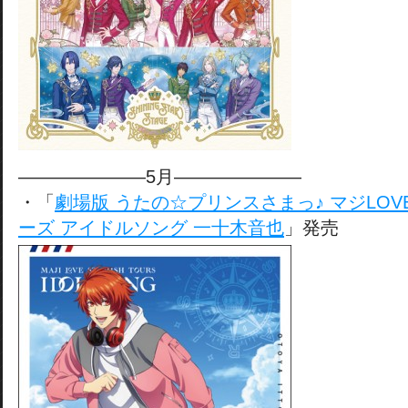
———————5月———————
・「
劇場版 うたの☆プリンスさまっ♪ マジLO
ーズ アイドルソング 一十木音也
」発売