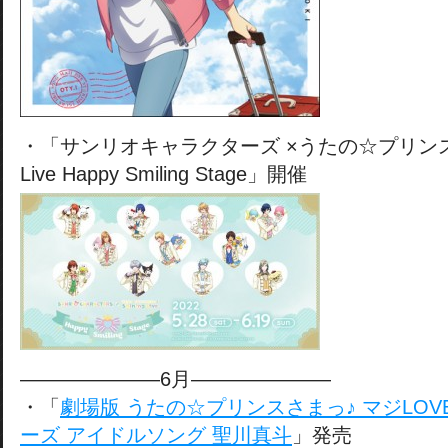
・「サンリオキャラクターズ ×うたの☆プリンスさま
Live Happy Smiling Stage」開催
———————6月———————
・「
劇場版 うたの☆プリンスさまっ♪ マジLO
ーズ アイドルソング 聖川真斗
」発売