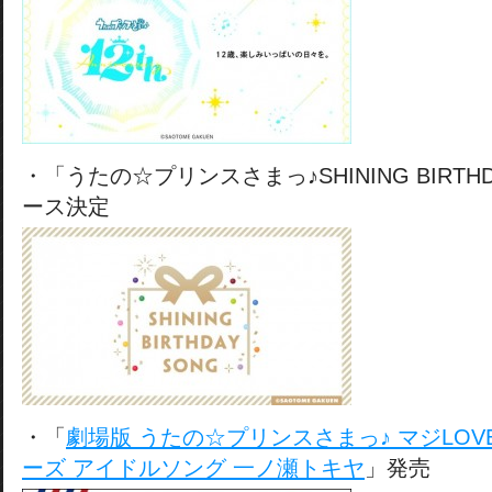
・「うたの☆プリンスさまっ♪SHINING BIRTHD
ース決定
・「
劇場版 うたの☆プリンスさまっ♪ マジLO
ーズ アイドルソング 一ノ瀬トキヤ
」発売