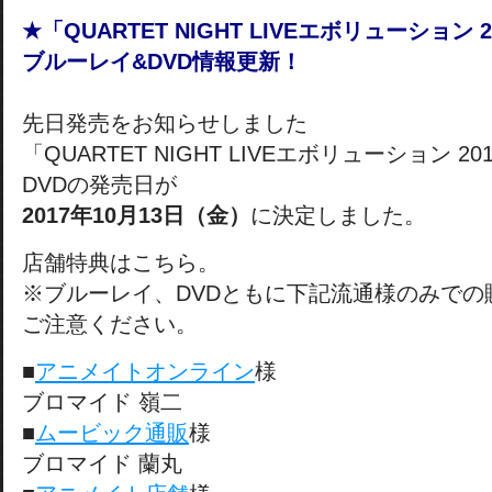
★「QUARTET NIGHT LIVE
エボリューション 2
ブルーレイ&DVD
情報更新！
先日発売をお知らせしました
「QUARTET NIGHT LIVEエボリューション 
DVDの発売日が
2017
年10
月13
日（金）
に決定しました。
店舗特典はこちら。
※ブルーレイ、DVDともに下記流通様のみでの
ご注意ください。
■
アニメイトオンライン
様
ブロマイド 嶺二
■
ムービック通販
様
ブロマイド 蘭丸