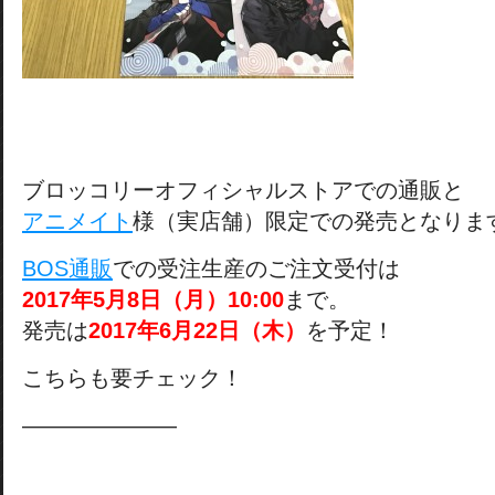
ブロッコリーオフィシャルストアでの通販と
アニメイト
様（実店舗）限定での発売となりま
BOS通販
での受注生産のご注文受付は
2017
年5
月8
日（月）10:00
まで。
発売は
2017
年6
月22
日（木）
を予定！
こちらも要チェック！
———————