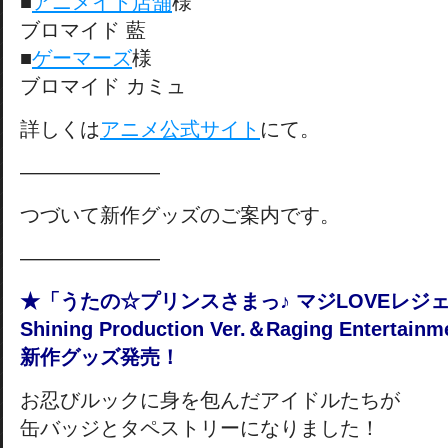
■
アニメイト店舗
様
ブロマイド 藍
■
ゲーマーズ
様
ブロマイド カミュ
詳しくは
アニメ公式サイト
にて。
———————
つづいて新作グッズのご案内です。
———————
★「うたの☆プリンスさまっ♪
マジLOVE
レジ
Shining Production Ver.
＆Raging Entertainme
新作グッズ発売！
お忍びルックに身を包んだアイドルたちが
缶バッジとタペストリーになりました！