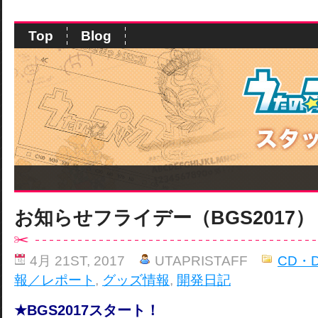
Top
Blog
お知らせフライデー（BGS2017）
4月 21ST, 2017
UTAPRISTAFF
CD・
報／レポート
,
グッズ情報
,
開発日記
★BGS2017
スタート！