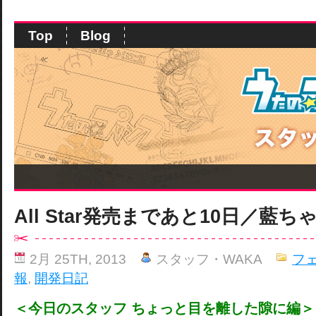
Top
Blog
All Star発売まであと10日／藍
2月 25TH, 2013
スタッフ・WAKA
フ
報
,
開発日記
＜今日のスタッフ ちょっと目を離した隙に編＞