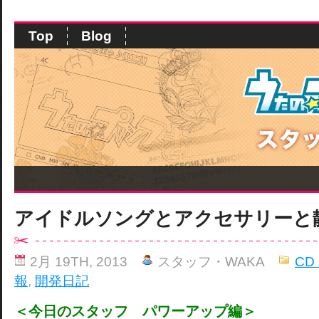
Top
Blog
アイドルソングとアクセサリーと
2月 19TH, 2013
スタッフ・WAKA
CD
報
,
開発日記
＜今日のスタッフ パワーアップ編＞