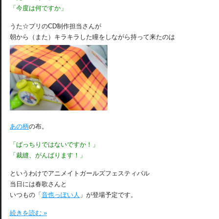
「今度は何ですか」
うた☆プリのCD制作担当さんが
朝から（また）キラキラした瞳をしながら持って来たのは
あの柄
の布。
「ばっちりではないですか！」
「裁縫、がんばります！」
というわけでアニメイトガールズフェスティバル
当日には春歌さんと
いつもの「
音也っぽい人
」が登場予定です。
続きを読む »