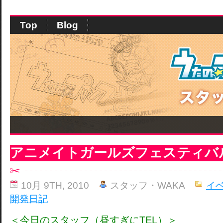
Top
Blog
アニメイトガールズフェスティバ
10月 9TH, 2010
スタッフ・WAKA
イ
開発日記
＜今日のスタッフ（昼すぎにTEL）＞