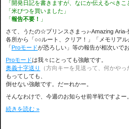
「開発日記を書きますが、なにか伝えるべきこ
「米びつを買いました」
「
報告不要！
」
さて、うたの☆プリンスさまっ♪-Amazing Ari
各所から「○○ルート、クリア！」「メモリア
「
Proモード
が恐ろしい」等の報告が相次いで
Proモード
は我々にとっても強敵です。
奥義十字送り
（方向キーを見送って、何かやっ
もってしても、
倒せない強敵です。だーれかー。
そんなわけで、今週のお知らせ前半戦ですよー
続きを読む »