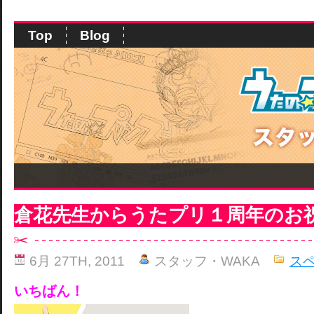
Top
Blog
倉花先生からうたプリ１周年のお
6月 27TH, 2011
スタッフ・WAKA
ス
いちばん！