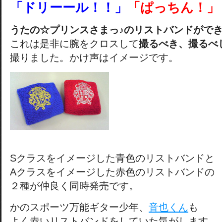
「ドリーール！！」
「ぱっちん！」
うたの☆プリンスさまっ♪のリストバンドがで
これは是非に腕をクロスして
撮るべき、
撮るべ
撮りました。かけ声はイメージです。
Sクラスをイメージした青色のリストバンドと
Aクラスをイメージした赤色のリストバンドの
２種が仲良く同時発売です。
かのスポーツ万能ギター少年、
音也くん
も
よく赤いリストバンドをしていた気がします。