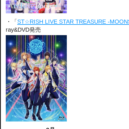
・「
ST☆RISH LIVE STAR TREASURE -MOON
ray&DVD発売