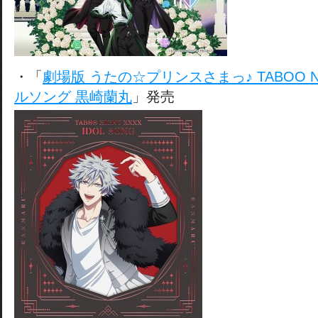
・「
劇場版 うたの☆プリンスさまっ♪ TABOO NI
ルソング 黒崎蘭丸
」発売