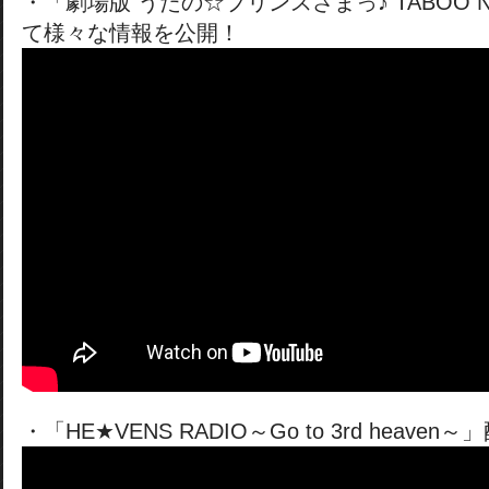
・「劇場版 うたの☆プリンスさまっ♪ TABOO NI
て様々な情報を公開！
・「HE★VENS RADIO～Go to 3rd heaven