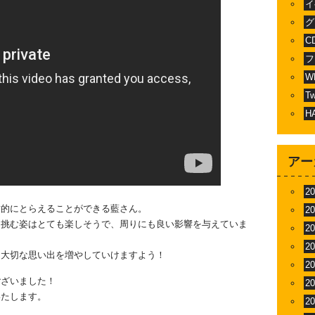
イ
グ
C
フ
W
T
H
アー
2
瞰的にとらえることができる藍さん。
2
く挑む姿はとても楽しそうで、周りにも良い影響を与えていま
2
2
も大切な思い出を増やしていけますよう！
2
ございました！
2
いたします。
2