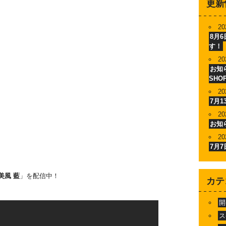
更新
20
8月
す！
20
お知ら
SHO
20
7月
20
お知
20
7月
t】美風 藍
」を配信中！
カテ
開
ス