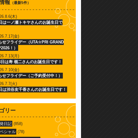
情報
（最新5件）
26.8.6(木)
6日は一ノ瀬トキヤさんのお誕生日で
26.7.17(金)
せフライデー（UTA☆PRI GRAND
P2026！）
26.7.13(月)
13日は寿 嶺二さんのお誕生日です！
26.7.10(金)
らせフライデー（ご予約受付中！）
26.7.7(火)
7日は渋谷友千香さんのお誕生日です！
ゴリー
発日記
(858)
ペシャル
(78)