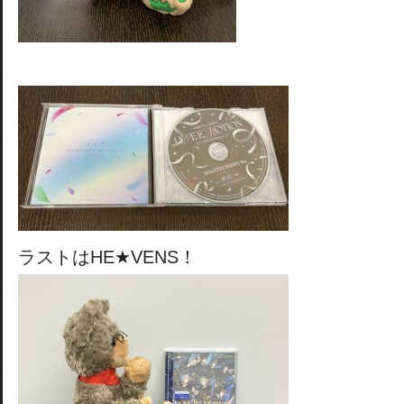
ラストはHE★VENS！