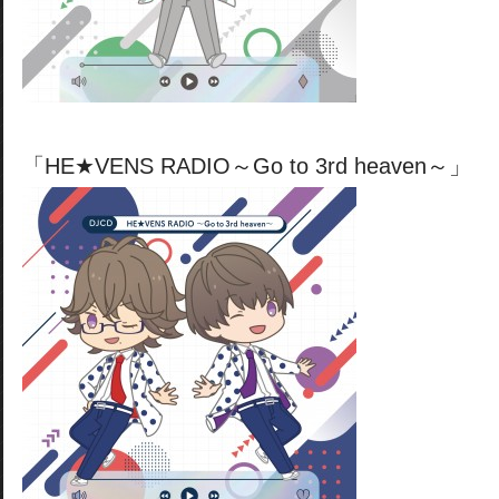
「HE★VENS RADIO～Go to 3rd heaven～」