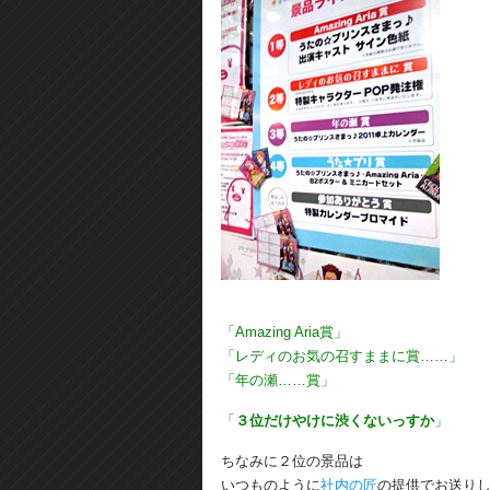
「Amazing Aria賞」
「レディのお気の召すままに賞……」
「年の瀬……賞」
「
３位だけやけに渋くないっすか
」
ちなみに２位の景品は
いつものように
社内の匠
の提供でお送り