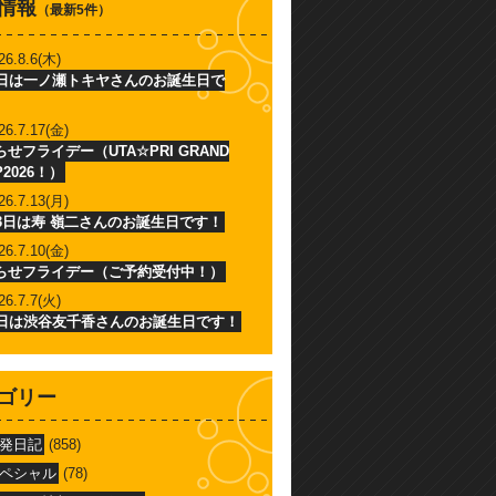
情報
（最新5件）
26.8.6(木)
6日は一ノ瀬トキヤさんのお誕生日で
26.7.17(金)
せフライデー（UTA☆PRI GRAND
P2026！）
26.7.13(月)
13日は寿 嶺二さんのお誕生日です！
26.7.10(金)
らせフライデー（ご予約受付中！）
26.7.7(火)
7日は渋谷友千香さんのお誕生日です！
ゴリー
発日記
(858)
ペシャル
(78)