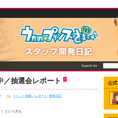
Search for:
中／抽選会レポート
0
公式
A
イベント情報／レポート
,
開発日記
！ という方も