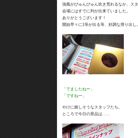
強風がびゅんびゅん吹き荒れるなか、ス
会場にはすでに列が出来ていました。
ありがとうございます！
開始早々に1等が出る等、好調な滑り出し
「でましたねー」
「ですねー」
やけに嬉しそうなスタッフたち。
ところで今日の景品は……