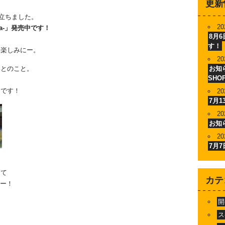
更新
立ちました。
20
ia-」発売中です！
8月
す！
お楽しみにー。
20
いとのこと。
お知ら
SHO
トです！
20
7月
20
お知
20
7月
して
カテ
よー！
開
ス