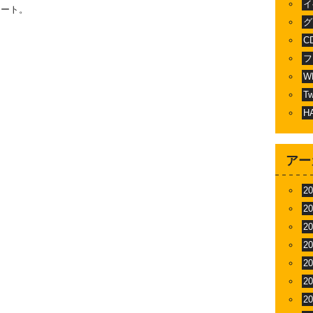
イ
タート。
グ
C
。
フ
W
T
H
アー
2
2
2
2
2
2
2