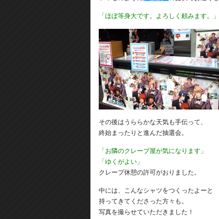
「ほぼ等身大です。よろしく頼みます。
その後はうららかな天気も手伝って、
終始まったりと進んだ抽選会。
「お隣のクレープ屋が気になります」
「ゆくがよい」
クレープ休憩の許可がおりました。
中には、こんなシャツをつくったよーと
持ってきてくださった方々も。
写真を撮らせていただきました！