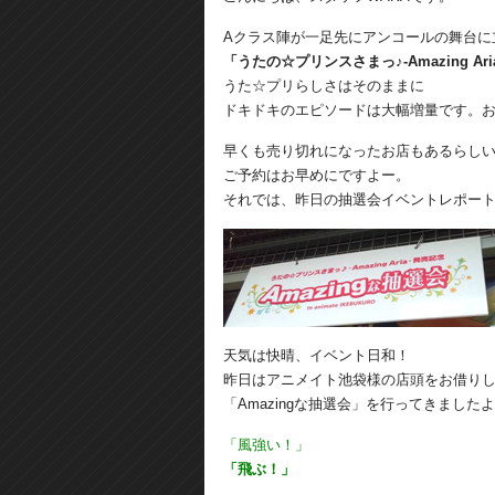
Aクラス陣が一足先にアンコールの舞台に
「うたの☆プリンスさまっ♪-Amazing Ar
うた☆プリらしさはそのままに
ドキドキのエピソードは大幅増量です。
早くも売り切れになったお店もあるらし
ご予約はお早めにですよー。
それでは、昨日の抽選会イベントレポー
天気は快晴、イベント日和！
昨日はアニメイト池袋様の店頭をお借り
「Amazingな抽選会」を行ってきました
「風強い！」
「飛ぶ！」