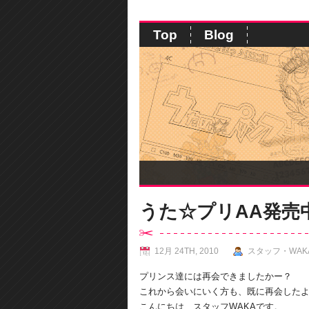
Top
Blog
うた☆プリAA発売
12月 24TH, 2010
スタッフ・WAK
プリンス達には再会できましたかー？
これから会いにいく方も、既に再会したよ
こんにちは、スタッフWAKAです。