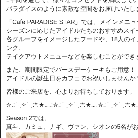
1年間を通して、様々なコンセプトを満喫して
パラダイスのように素敵な空間をお届けいたし
「Cafe PARADISE STAR」では、メインメ
シーズンに応じたアイドルたちのおすすめスイ
各グループをイメージしたフードや、18人のイ
ンク、
テイクアウトメニューなどを楽しむことができ
また、期間限定でバースデーケーキもご用意！
アイドルの誕生日をカフェでお祝いしませんか
皆様のご来店を、心よりお待ちしております。
✮.:⋱✧⋱:*:★.｡.:✮.:⋱✧⋱:*:★.｡.✮.:⋱✧⋱:*:★.
Season 2では、
真斗、カミュ、ナギ、ヴァン、シオンの5名が