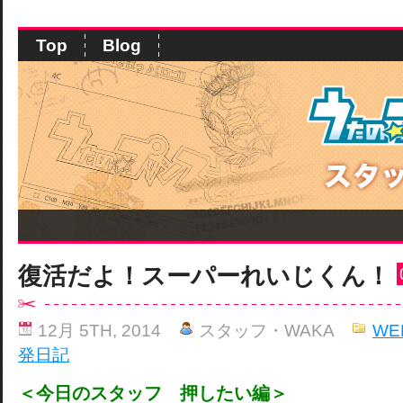
Top
Blog
復活だよ！スーパーれいじくん！
12月 5TH, 2014
スタッフ・WAKA
WE
発日記
＜今日のスタッフ 押したい編＞