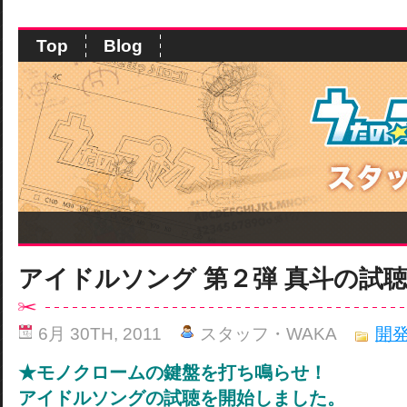
Top
Blog
アイドルソング 第２弾 真斗の試
6月 30TH, 2011
スタッフ・WAKA
開
★モノクロームの鍵盤を打ち鳴らせ！
アイドルソングの試聴を開始しました。