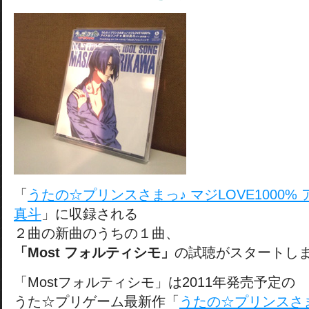
「
うたの☆プリンスさまっ♪ マジLOVE1000%
真斗
」に収録される
２曲の新曲のうちの１曲、
「Most フォルティシモ」
の試聴がスタートし
「Mostフォルティシモ」は2011年発売予定の
うた☆プリゲーム最新作「
うたの☆プリンスさまっ