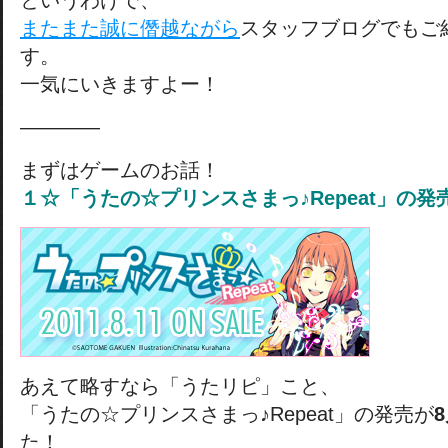
というわけで、
またまた誠に僭越ながら
スタッフブログでもご
す。
一気にいきますよー！
————
まずはゲームのお話！
１☆「うたの☆プリンスさまっ♪Repeat」の
あえて略すなら「うたリピ」こと、
「うたの☆プリンスさまっ♪Repeat」の発売が
た！