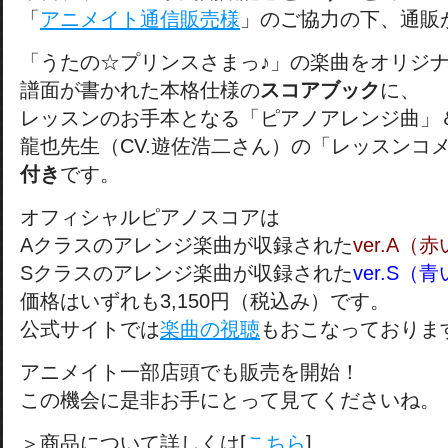
「
アニメイト通信販売様
」のご協力の下、通販
「うたの☆プリンスさまっ♪」の楽曲をオリジ
譜面が書かれた本格仕様の
スコアブック
に、
レッスンのお手本となる「ピアノアレンジ曲」
龍也先生（CV.遊佐浩二さん）の「レッスンコ
付き
です。
オフィシャルピアノスコアは
Aクラスのアレンジ楽曲が収録された
ver.A（
Sクラスのアレンジ楽曲が収録された
ver.S（
価格はいずれも3,150円（税込み）です。
公式サイトでは
楽曲の視聴
もおこなっておりま
アニメイト一部店頭でも販売を開始！
この機会に是非お手にとって見てくださいね。
＞商品について詳しくは[
こちら
]