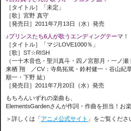
［タイトル］「未定」
［歌］宮野 真守
［発売日］2011年7月13日（水）発売
♪プリンスたち6人が歌うエンディングテー
マ！
［タイトル］「マジLOVE1000％」
［歌］ST☆RISH
（一十木音也・聖川真斗・四ノ宮那月・一ノ瀬
来栖 翔 ／CV：寺島拓篤・鈴村健一・谷山紀
順一・下野 紘）
［発売日］2011年7月20日（水）発売
もちろんいずれの楽曲も、
ElementsGardenさんが作詞・作曲を担当！
＞詳しくは「
アニメ公式サイト
」をご覧くださ