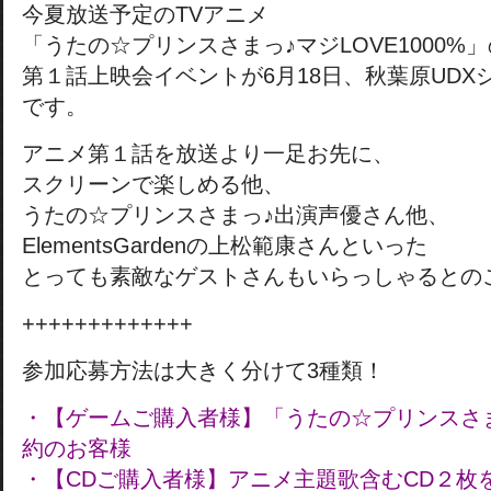
今夏放送予定のTVアニメ
「うたの☆プリンスさまっ♪マジLOVE1000%」
第１話上映会イベントが6月18日、秋葉原UDX
です。
アニメ第１話を放送より一足お先に、
スクリーンで楽しめる他、
うたの☆プリンスさまっ♪出演声優さん他、
ElementsGardenの上松範康さんといった
とっても素敵なゲストさんもいらっしゃるとの
+++++++++++++
参加応募方法は大きく分けて3種類！
・【ゲームご購入者様】「うたの☆プリンスさまっ
約のお客様
・【CDご購入者様】アニメ主題歌含むCD２枚