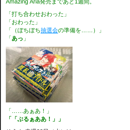
Amazing Aria発売まであと1週間。
「打ち合わせおわった」
「おわった」
「（ぼちぼち
抽選会
の準備を……）」
「
あっ
」
「……あぁあ！」
「「ぶるぁああ！」」