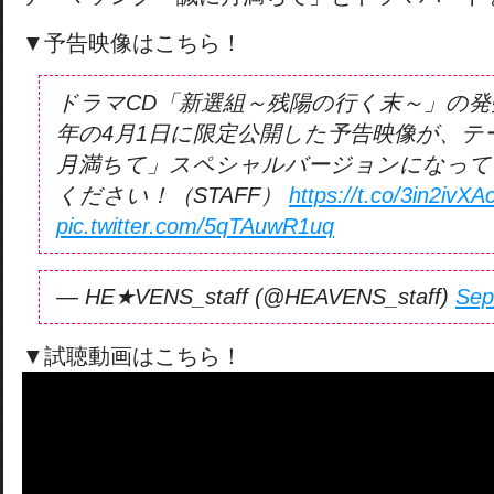
▼予告映像はこちら！
ドラマCD「新選組～残陽の行く末～」の
年の4月1日に限定公開した予告映像が、テ
月満ちて」スペシャルバージョンになって
ください！（STAFF）
https://t.co/3in2ivXAc
pic.twitter.com/5qTAuwR1uq
— HE★VENS_staff (@HEAVENS_staff)
Sep
▼試聴動画はこちら！