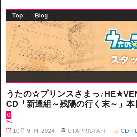
Top
Blog
うたの☆プリンスさまっ♪HE★VE
CD「新選組～残陽の行く末～」本
0
10月 9TH, 2024
UTAPRISTAFF
CD・