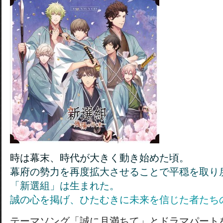
時
は
幕
末
、
時
代
が
大
き
く
動
き
始
め
た
頃
。
幕
府
の
勢
力
を
再
度
拡
大
さ
せ
る
こ
と
で
平
穏
を
取
り
「
新
選
組
」
は
生
ま
れ
た
。
誠
の
心
を
掲
げ
、
ひ
た
む
き
に
未
来
を
信
じ
た
者
た
ち
テーマソング「誠に月満ちて」とドラマパート