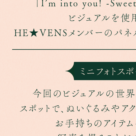
「I’m into you! -Swe
ビジュアルを使
HE★VENSメンバーのパネ
ミニフォトスポ
今回のビジュアルの世
スポットで、ぬいぐるみやアク
お手持ちのアイテ