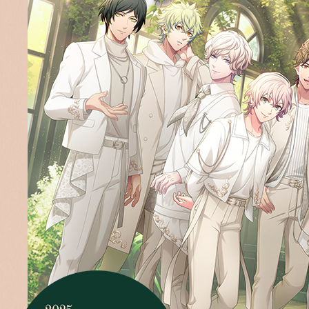
OUTLI
EXHIBI
GOO
NOVE