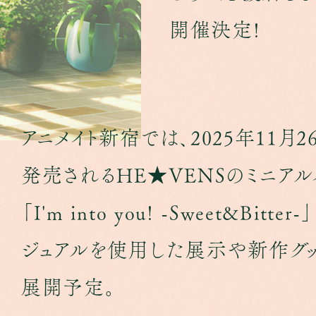
開催決定!
アニメイト新宿では、2025年11月2
発売される
HE★VENSのミニア
「I'm into you! -Sweet&Bitter-
ジュアルを使用した展示や新作グ
展開予定。