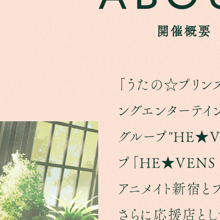
開催概要
「うたの☆プリンス
ングエンターテイ
グループ"HE★V
プ「HE★VENS
アニメイト新宿とブ
さらに応援店とし