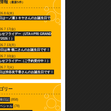
情報
（最新5件）
26.8.6(木)
6日は一ノ瀬トキヤさんのお誕生日で
26.7.17(金)
せフライデー（UTA☆PRI GRAND
P2026！）
26.7.13(月)
13日は寿 嶺二さんのお誕生日です！
26.7.10(金)
らせフライデー（ご予約受付中！）
26.7.7(火)
7日は渋谷友千香さんのお誕生日です！
ゴリー
発日記
(858)
ペシャル
(78)