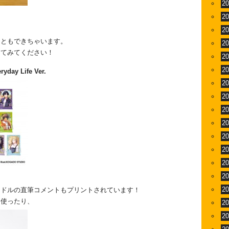
2
2
2
こともできちゃいます。
2
けてみてください！
2
2
ay Life Ver.
2
2
2
2
2
2
2
2
2
イドルの直筆コメントもプリントされています！
て使ったり、
2
2