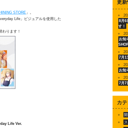
更新
HINING STORE
」。
20
 Everyday Life」ビジュアルを使用した
8月
す！
替わります！
20
お知ら
SHO
20
7月
20
お知
20
7月
カテ
開
ス
y Life Ver.