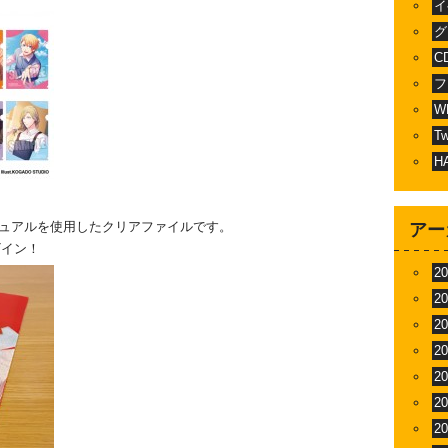
イ
グ
C
フ
W
T
H
Life」のビジュアルを使用したクリアファイルです。
アー
ザイン！
2
2
2
2
2
2
2