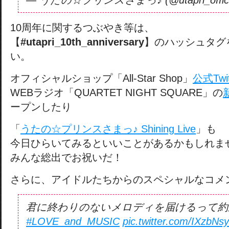
— うたの☆プリンスさまっ♪ (@utapri_offici
10周年に関するつぶやき等は、
【
#utapri_10th_anniversary
】のハッシュタグ
い。
オフィシャルショップ「All-Star Shop」
公式Twit
WEBラジオ「QUARTET NIGHT SQUARE」の
ープンしたり
「
うたの☆プリンスさまっ♪ Shining Live
」も
今日ひらいてみるといいことがあるかもしれま
みんな総出でお祝いだ！
さらに、アイドルたちからのスペシャルなコメ
君に終わりのないメロディを届けるって約
#LOVE_and_MUSIC
pic.twitter.com/IXzbNs