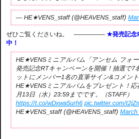
— HE★VENS_staff (@HEAVENS_staff)
Mar
ぜひご覧くださいね。 ―――――
★発売記念
中！
HE★VENSミニアルバム「アンセム フォー
発売記念RTキャンペーンを開催！抽選で7
ットにメンバー1名の直筆サイン&コメン
HE★VENSミニアルバムをプレゼント！応募
月13日（水）23:59までです。（STAFF）
https://t.co/wDxwa5urh6
pic.twitter.com/t2
HE★VENS_staff (@HEAVENS_staff)
March 