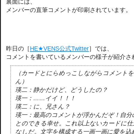
裏面には、
メンバーの直筆コメントが印刷されています。
昨日の［
HE★VENS公式Twitter
］では、
コメントを書いているメンバーの様子が紹介さ
（カードとにらめっこしながらコメントを
ん）
瑛二：静かだけど、どうしたの？
瑛一：……イイ！！！
瑛二：に、兄さん？
瑛一：最高のコメントが浮かんだぞ！自分
とのできる幸せ。これ以上ないカードに仕
なしだ。文字を構成する一画一画に愛を込