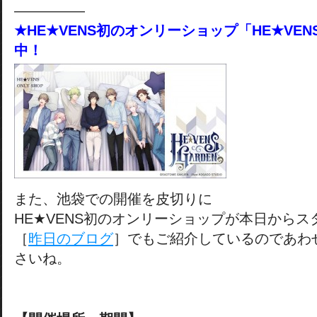
―――――
★HE★VENS初のオンリーショップ「HE★VENS
中！
また、池袋での開催を皮切りに
HE★VENS初のオンリーショップが本日からス
［
昨日のブログ
］でもご紹介しているのであわ
さいね。